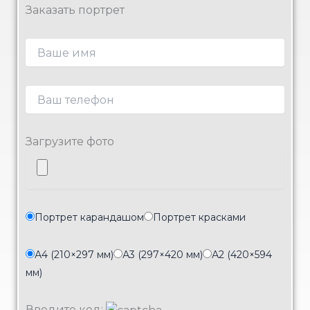
Заказать портрет
Загрузите фото
Портрет карандашом
Портрет красками
А4 (210×297 мм)
А3 (297×420 мм)
А2 (420×594
мм)
Введите код: