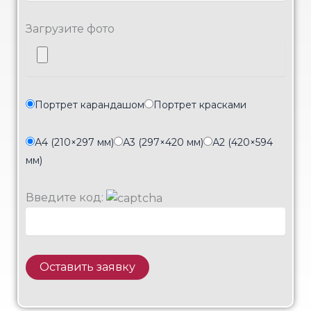
Загрузите фото
Портрет карандашом
Портрет красками
А4 (210×297 мм)
А3 (297×420 мм)
А2 (420×594
мм)
Введите код: