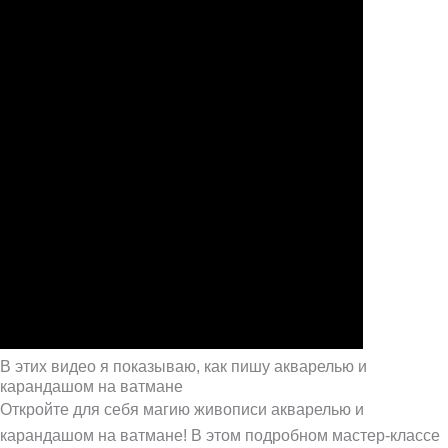
В этих видео я показываю, как пишу акварелью и
карандашом на ватмане
Откройте для себя магию живописи акварелью и
карандашом на ватмане! В этом подробном мастер-классе