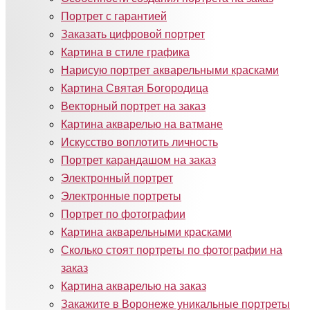
Портрет с гарантией
Заказать цифровой портрет
Картина в стиле графика
Нарисую портрет акварельными красками
Картина Святая Богородица
Векторный портрет на заказ
Картина акварелью на ватмане
Искусство воплотить личность
Портрет карандашом на заказ
Электронный портрет
Электронные портреты
Портрет по фотографии
Картина акварельными красками
Сколько стоят портреты по фотографии на
заказ
Картина акварелью на заказ
Закажите в Воронеже уникальные портреты