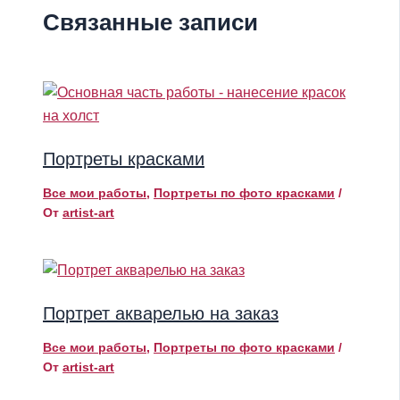
Связанные записи
Портреты красками
Все мои работы
,
Портреты по фото красками
/
От
artist-art
Портрет акварелью на заказ
Все мои работы
,
Портреты по фото красками
/
От
artist-art