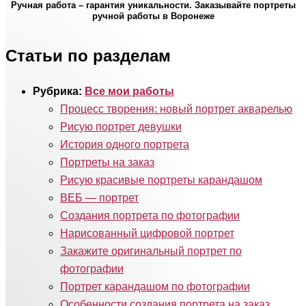
Ручная работа – гарантия уникальности. Заказывайте портреты
ручной работы в Воронеже
Статьи по разделам
Рубрика:
Все мои работы
Процесс творения: новый портрет акварелью
Рисую портрет девушки
История одного портрета
Портреты на заказ
Рисую красивые портреты карандашом
ВЕБ — портрет
Создания портрета по фотографии
Нарисованный цифровой портрет
Закажите оригинальный портрет по
фотографии
Портрет карандашом по фотографии
Особенности создания портрета на заказ