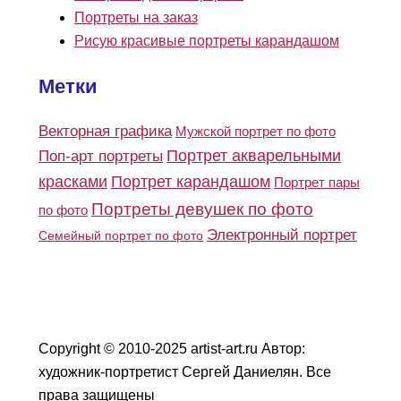
Портреты на заказ
Рисую красивые портреты карандашом
Метки
Векторная графика
Мужской портрет по фото
Портрет акварельными
Поп-арт портреты
красками
Портрет карандашом
Портрет пары
Портреты девушек по фото
по фото
Электронный портрет
Семейный портрет по фото
Copyright © 2010-2025 artist-art.ru Автор:
художник-портретист Сергей Даниелян. Все
права защищены