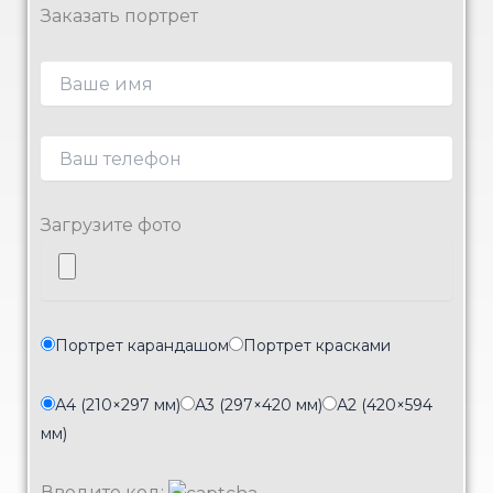
Заказать портрет
Загрузите фото
Портрет карандашом
Портрет красками
А4 (210×297 мм)
А3 (297×420 мм)
А2 (420×594
мм)
Введите код: