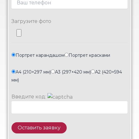
Загрузите фото
Портрет карандашом
Портрет красками
А4 (210×297 мм)
А3 (297×420 мм)
А2 (420×594
мм)
Введите код: