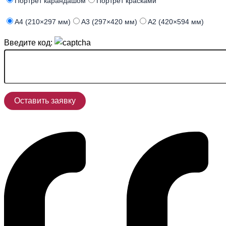
Портрет карандашом
Портрет красками
А4 (210×297 мм)
А3 (297×420 мм)
А2 (420×594 мм)
Введите код: