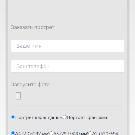
Заказать портрет
Загрузите фото
Портрет карандашом
Портрет красками
А4 (210×297 мм)
А3 (297×420 мм)
А2 (420×594