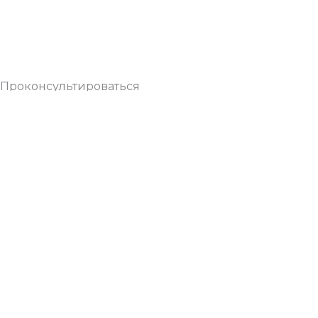
Проконсультироваться
Телефон
Telegram
WhatsApp
Введите код: